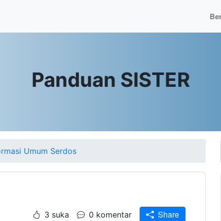
Be
Panduan SISTER
ormasi Umum Serdos
Share
3 suka
0 komentar