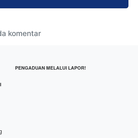
da komentar
PENGADUAN MELALUI LAPOR!
I
g