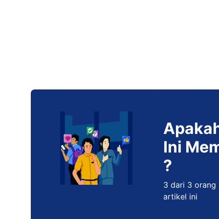
Apakah
Ini Me
?
3 dari 3 orang
artikel ini