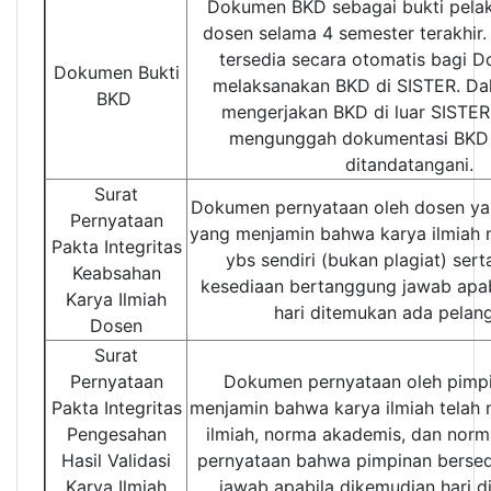
Dokumen BKD sebagai bukti pelak
dosen selama 4 semester terakhir
tersedia secara otomatis bagi 
Dokumen Bukti
melaksanakan BKD di SISTER. Da
BKD
mengerjakan BKD di luar SISTER
mengunggah dokumentasi BKD
ditandatangani.
Surat
Dokumen pernyataan oleh dosen ya
Pernyataan
yang menjamin bahwa karya ilmiah
Pakta Integritas
ybs sendiri (bukan plagiat) ser
Keabsahan
kesediaan bertanggung jawab apa
Karya Ilmiah
hari ditemukan ada pelan
Dosen
Surat
Pernyataan
Dokumen pernyataan oleh pimp
Pakta Integritas
menjamin bahwa karya ilmiah telah
Pengesahan
ilmiah, norma akademis, dan norm
Hasil Validasi
pernyataan bahwa pimpinan berse
Karya Ilmiah
jawab apabila dikemudian hari 