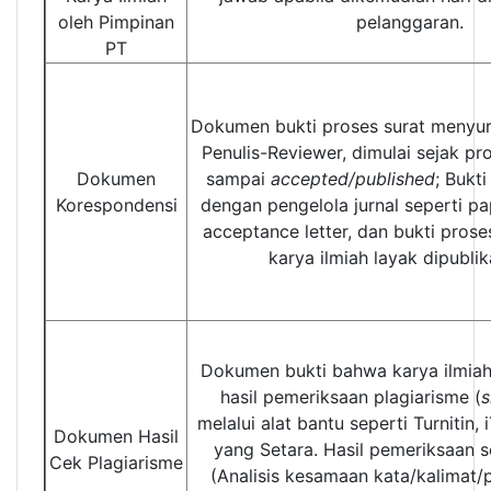
oleh Pimpinan
pelanggaran.
PT
Dokumen bukti proses surat menyura
Penulis-Reviewer, dimulai sejak p
Dokumen
sampai
accepted/published
; Bukt
Korespondensi
dengan pengelola jurnal seperti pa
acceptance letter, dan bukti pros
karya ilmiah layak dipubli
Dokumen bukti bahwa karya ilmiah
hasil pemeriksaan plagiarisme (
s
melalui alat bantu seperti Turnitin, 
Dokumen Hasil
yang Setara. Hasil pemeriksaan 
Cek Plagiarisme
(Analisis kesamaan kata/kalimat/