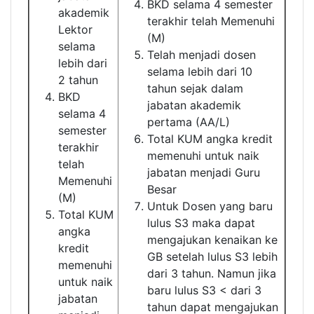
BKD selama 4 semester
akademik
terakhir telah Memenuhi
Lektor
(M)
selama
Telah menjadi dosen
lebih dari
selama lebih dari 10
2 tahun
tahun sejak dalam
BKD
jabatan akademik
selama 4
pertama (AA/L)
semester
Total KUM angka kredit
terakhir
memenuhi untuk naik
telah
jabatan menjadi Guru
Memenuhi
Besar
(M)
Untuk Dosen yang baru
Total KUM
lulus S3 maka dapat
angka
mengajukan kenaikan ke
kredit
GB setelah lulus S3 lebih
memenuhi
dari 3 tahun. Namun jika
untuk naik
baru lulus S3 < dari 3
jabatan
tahun dapat mengajukan