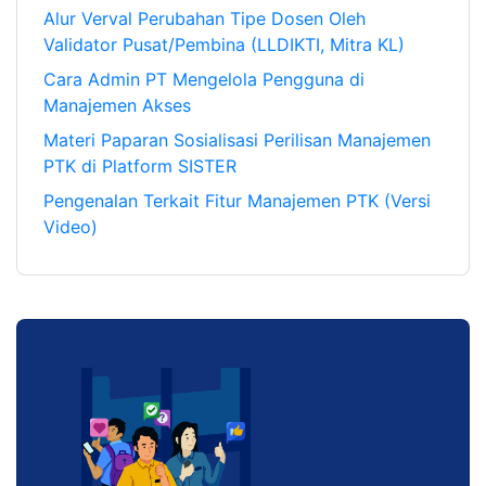
Alur Verval Perubahan Tipe Dosen Oleh
Validator Pusat/Pembina (LLDIKTI, Mitra KL)
Cara Admin PT Mengelola Pengguna di
Manajemen Akses
Materi Paparan Sosialisasi Perilisan Manajemen
PTK di Platform SISTER
Pengenalan Terkait Fitur Manajemen PTK (Versi
Video)